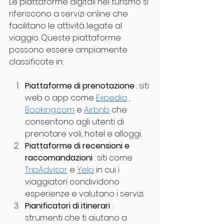
Le piattaforme digitali nel turismo si 
riferiscono a servizi online che 
facilitano le attività legate al 
viaggio. Queste piattaforme 
possono essere ampiamente 
classificate in:
Piattaforme di prenotazione
 : siti 
web o app come 
Expedia
 , 
Booking.com
 e 
Airbnb
 che 
consentono agli utenti di 
prenotare voli, hotel e alloggi.
Piattaforme di recensioni e 
raccomandazioni
 : siti come 
TripAdvisor
 e 
Yelp
 in cui i 
viaggiatori condividono 
esperienze e valutano i servizi.
Pianificatori di itinerari
 : 
strumenti che ti aiutano a 