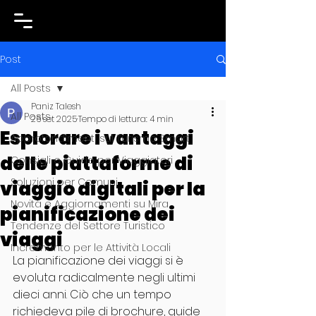
Post
All Posts
Paniz Talesh
All Posts
26 set 2025
Tempo di lettura: 4 min
Esplorare i vantaggi
Approfondimenti sul Turismo Smart
delle piattaforme di
Consigli e Guide per Viaggiatori
Soluzioni per Comuni
viaggio digitali per la
Novità e Aggiornamenti su Mira
pianificazione dei
Tendenze del Settore Turistico
viaggi
Incremento per le Attività Locali
La pianificazione dei viaggi si è 
evoluta radicalmente negli ultimi 
dieci anni. Ciò che un tempo 
richiedeva pile di brochure, guide 