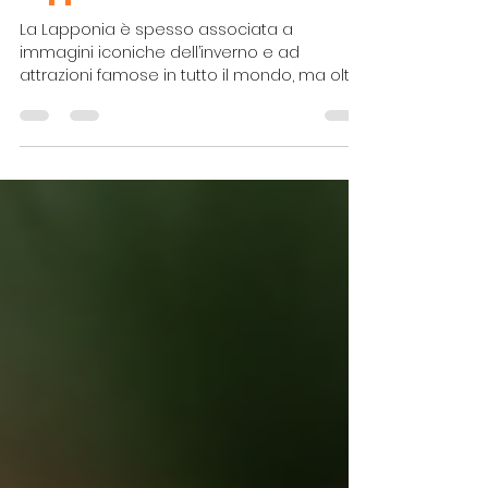
5 Luoghi Locali Nascosti in
Lapponia che Amerai
La Lapponia è spesso associata a
immagini iconiche dell’inverno e ad
attrazioni famose in tutto il mondo, ma oltre
ai luoghi più conosciuti esiste un lato più
silenzioso e autentico della regione. I
residenti sanno dove andare per evitare la
folla, entrare in contatto con la natura e
vivere la Lapponia con un ritmo più lento.
Grazie a strumenti di viaggio intelligenti
come Mira , i viaggiatori possono scoprire
luoghi che raramente compaiono nelle
guide tradizionali. Ecco cinq