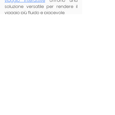
viaggio interattive
 offrono una 
soluzione versatile per rendere il 
viaggio più fluido e piacevole.
Sfruttare al Massimo 
l’Esperienza di 
Viaggio con la 
Tecnologia
La tecnologia continua a 
rivoluzionare il modo in cui 
viaggiamo. Gli strumenti di viaggio 
interattivi, in particolare le mappe, ti 
permettono di avere il pieno 
controllo del tuo percorso. 
Combinando pianificazione, 
scoperta e collaborazione in 
un’unica piattaforma, questi 
strumenti ti aiutano a creare 