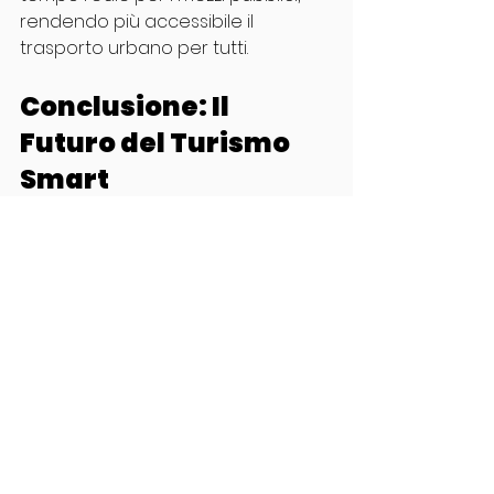
rendendo più accessibile il 
trasporto urbano per tutti.
Conclusione: Il 
Futuro del Turismo 
Smart
Siamo all’inizio di una vera 
rivoluzione nel mondo del viaggio. Il 
turismo smart
 continuerà a 
evolversi, offrendo esperienze 
sempre più personalizzate, 
sostenibili e coinvolgenti.
La tecnologia porterà 
miglioramenti in termini di sicurezza, 
comfort e impatto ambientale. Chi 