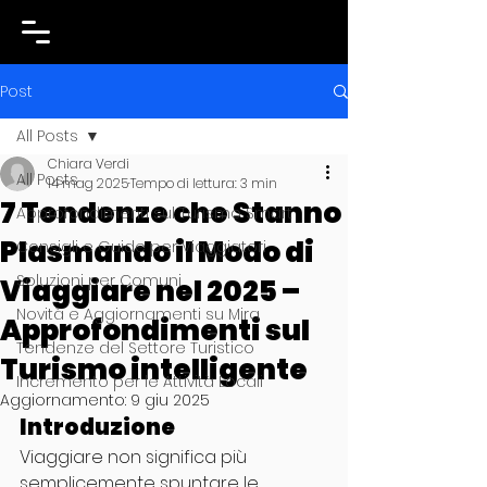
Post
All Posts
Chiara Verdi
All Posts
14 mag 2025
Tempo di lettura: 3 min
7 Tendenze che Stanno
Approfondimenti sul Turismo Smart
Plasmando il Modo di
Consigli e Guide per Viaggiatori
Soluzioni per Comuni
Viaggiare nel 2025 –
Novità e Aggiornamenti su Mira
Approfondimenti sul
Tendenze del Settore Turistico
Turismo intelligente
Incremento per le Attività Locali
Aggiornamento:
9 giu 2025
Introduzione
Viaggiare non significa più 
semplicemente spuntare le 