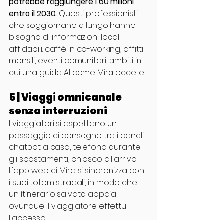
potrebbe raggiungere i 60 milioni 
entro il 2030.
 Questi professionisti 
che soggiornano a lungo hanno 
bisogno di informazioni locali 
affidabili: caffè in co-working, affitti 
mensili, eventi comunitari, ambiti in 
cui una guida AI come Mira eccelle.
5 | Viaggi omnicanale 
senza interruzioni
I viaggiatori si aspettano un 
passaggio di consegne tra i canali: 
chatbot a casa, telefono durante 
gli spostamenti, chiosco all'arrivo. 
L'app web di Mira si sincronizza con 
i suoi totem stradali, in modo che 
un itinerario salvato appaia 
ovunque il viaggiatore effettui 
l'accesso.