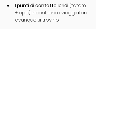
I punti di contatto ibridi
 (totem 
+ app) incontrano i viaggiatori 
ovunque si trovino.
Vuoi rendere la tua città, la tua 
attività o la tua prossima 
avventura a prova di futuro? 
Mira è 
pronta ad aiutarti a 
viaggiare
 e 
ospitare
 in modo più intelligente.
intelligenza artificiale nel turismo
trasformazione digitale
futuro del viaggio
turismo smart
trend del turismo
Approfondimenti sul Turismo Smart