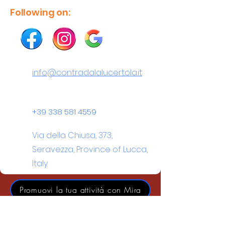
Following on:
info@contradalalucertola.it
+39 338 581 4559
Via della Chiusa, 373,
Seravezza, Province of Lucca,
Italy
Promuovi la tua attività con Mira