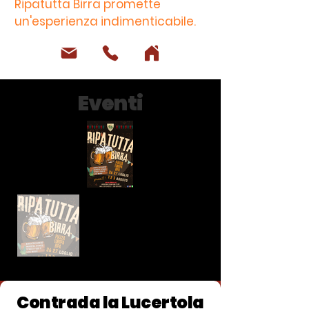
Ripatutta Birra promette
un'esperienza indimenticabile.
Eventi
Contrada la Lucertola